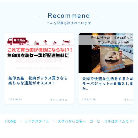
Recommend
こんな記事も読まれています
無印良品 収納ボックス買うなら
夫婦で快適な生活をするため
楽ちんな通販がオススメ！
ラーバジェットm6 購入しまし
た。
Follow Me
2018.08.13
2019.07.28
ライフスタイル
ライフスタ
HOME
ライフスタイル
スタバから自宅へ コーヒーミルはタイムモアが
＞
＞