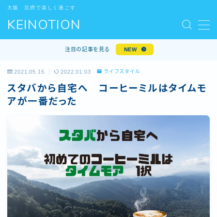
大阪 北摂で楽しく過ごす
KEINOTION
MENU
デモプリセット記事 #5
注目の記事を見る
NEW
デモプリセット記事 #6
プライバシーポリシー
2021.05.15
2022.01.03
ライフスタイル
プライバシーポリシー
スタバから自宅へ コーヒーミルはタイムモ
プロフィール
アが一番だった
免責事項
利用規約／特定商取引法に基づく表記
問い合わせ
有料記事の決済完了ページ
特定商取引法に基づく表記
運営者情報