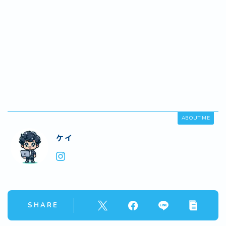
ABOUT ME
ケイ
SHARE