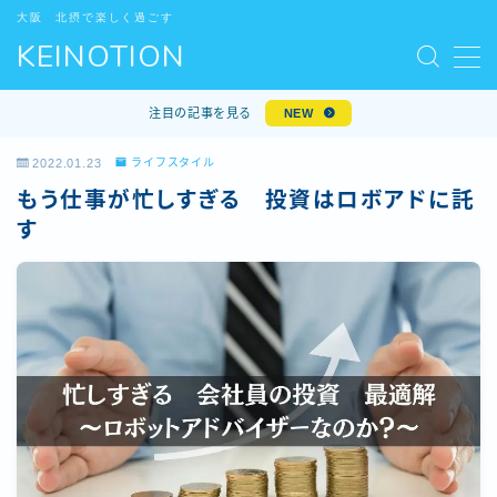
大阪 北摂で楽しく過ごす
KEINOTION
MENU
デモプリセット記事 #5
注目の記事を見る
NEW
デモプリセット記事 #6
プライバシーポリシー
2022.01.23
ライフスタイル
プライバシーポリシー
もう仕事が忙しすぎる 投資はロボアドに託
プロフィール
す
免責事項
利用規約／特定商取引法に基づく表記
問い合わせ
有料記事の決済完了ページ
特定商取引法に基づく表記
運営者情報